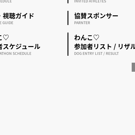
HEDULE
INVITED ATHLETES
・視聴ガイド
協賛スポンサー
E GUIDE
PARNTER
こ♡
わんこ♡
者スケジュール
参加者リスト / リザ
ATHON SCHEDULE
DOG ENTRY LIST / RESULT