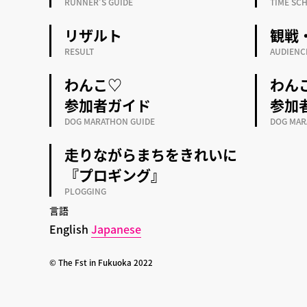
RUNNER’S GUIDE
TIME SC
リザルト
観戦
RESULT
AUDIENC
わんこ♡
わん
参加者ガイド
参加
DOG MARATHON GUIDE
DOG MAR
走りながらまちをきれいに
『プロギング』
PLOGGING
言語
English
Japanese
© The Fst in Fukuoka 2022