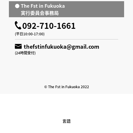
● The Fst in Fukuoka
実行委員会事務局
092-710-1661
(平日10:00-17:00)
thefstinfukuoka@gmail.com
(24時間受付)
© The Fst in Fukuoka 2022
言語
English
Japanese